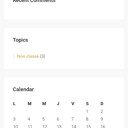
Recent Comments
Topics
Non classé
(3)
Calendar
L
M
M
J
V
S
D
1
2
3
4
5
6
7
8
9
10
11
12
13
14
15
16