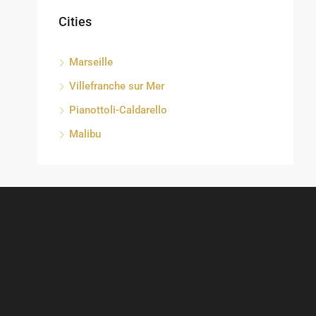
Cities
Marseille
Villefranche sur Mer
Pianottoli-Caldarello
Malibu